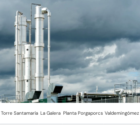
Proyectos de
Biometano
Torre Santamaría
La Galera
Planta Porgaporcs
Valdemingómez